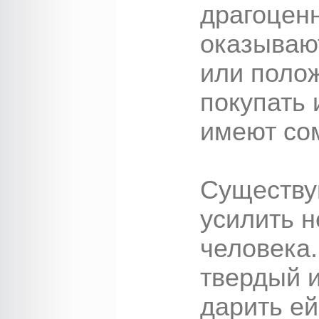
драгоцен
оказывают
или полож
покупать 
имеют со
Существу
усилить н
человека
твердый и
дарить ей