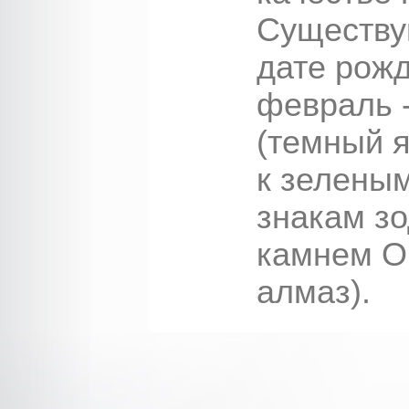
Существу
дате рожд
февраль - 
(темный я
к зеленым
знакам зо
камнем О
алмаз).