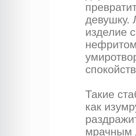
преврати
девушку.
изделие с
нефритом
умиротво
спокойств
Такие ст
как изум
раздражи
мрачным 