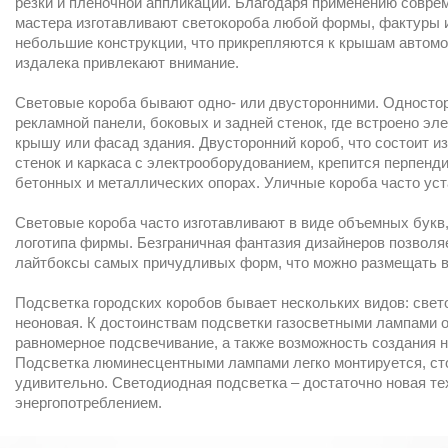
резки и пленочной аппликации. Благодаря применению совре
мастера изготавливают светокороба любой формы, фактуры и
небольшие конструкции, что прикрепляются к крышам автомо
издалека привлекают внимание.
Световые короба бывают одно- или двусторонними. Одностор
рекламной панели, боковых и задней стенок, где встроено эл
крышу или фасад здания. Двусторонний короб, что состоит и
стенок и каркаса с электрооборудованием, крепится перпенд
бетонных и металлических опорах. Уличные короба часто ус
Световые короба часто изготавливают в виде объемных букв,
логотипа фирмы. Безграничная фантазия дизайнеров позвол
лайтбоксы самых причудливых форм, что можно размещать вн
Подсветка городских коробов бывает нескольких видов: све
неоновая. К достоинствам подсветки газосветными лампами о
равномерное подсвечивание, а также возможность создания н
Подсветка люминесцентными лампами легко монтируется, сто
удивительно. Светодиодная подсветка – достаточно новая те
энергопотреблением.