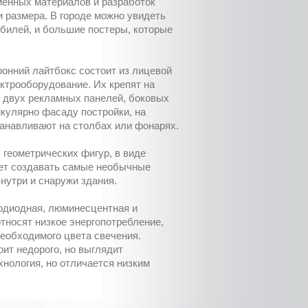
менных материалов и разработок
 размера. В городе можно увидеть
билей, и большие постеры, которые
онний лайтбокс состоит из лицевой
ектрооборудование. Их крепят на
з двух рекламных панелей, боковых
икулярно фасаду постройки, на
танавливают на столбах или фонарях.
 геометрических фигур, в виде
яет создавать самые необычные
утри и снаружи здания.
тодиодная, люминесцентная и
тносят низкое энергопотребление,
еобходимого цвета свечения.
ит недорого, но выглядит
хнология, но отличается низким