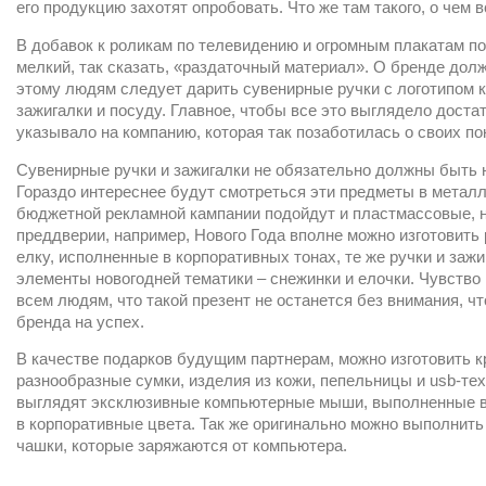
его продукцию захотят опробовать. Что же там такого, о чем 
В добавок к роликам по телевидению и огромным плакатам по
мелкий, так сказать, «раздаточный материал». О бренде дол
этому людям следует дарить сувенирные ручки с логотипом 
зажигалки и посуду. Главное, чтобы все это выглядело доста
указывало на компанию, которая так позаботилась о своих по
Сувенирные ручки и зажигалки не обязательно должны быть
Гораздо интереснее будут смотреться эти предметы в метал
бюджетной рекламной кампании подойдут и пластмассовые, н
преддверии, например, Нового Года вполне можно изготовить
елку, исполненные в корпоративных тонах, те же ручки и зажи
элементы новогодней тематики – снежинки и елочки. Чувство
всем людям, что такой презент не останется без внимания, 
бренда на успех.
В качестве подарков будущим партнерам, можно изготовить 
разнообразные сумки, изделия из кожи, пепельницы и usb-тех
выглядят эксклюзивные компьютерные мыши, выполненные в
в корпоративные цвета. Так же оригинально можно выполнить
чашки, которые заряжаются от компьютера.